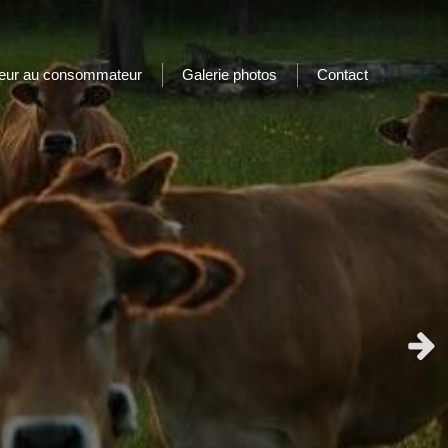
teur au consommateur
Galerie photos
Contact
Slid