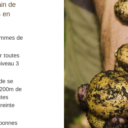
in de
s en
pommes de
r toutes
 niveau 3
 de se
e 200m de
ntes
reinte
 bonnes