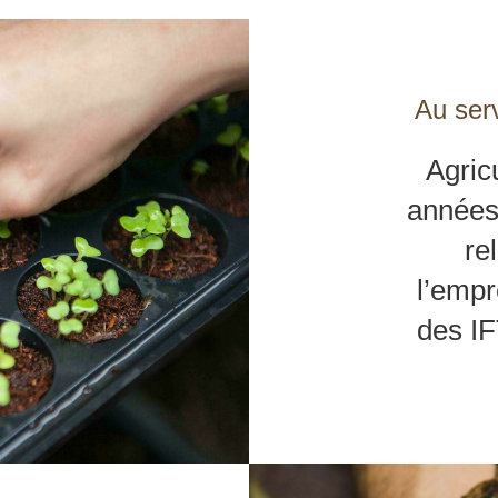
Au serv
Agricu
années
re
l’empr
des IF