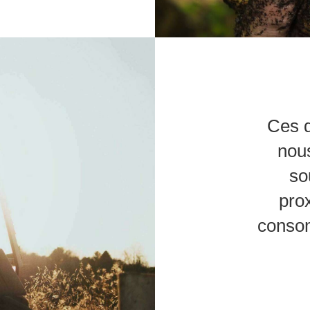
Ces d
nous
so
pro
consom